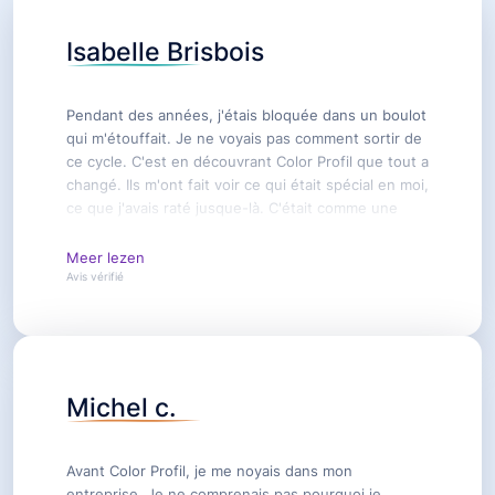
Isabelle Brisbois
Pendant des années, j'étais bloquée dans un boulot
qui m'étouffait. Je ne voyais pas comment sortir de
ce cycle. C'est en découvrant Color Profil que tout a
changé. Ils m'ont fait voir ce qui était spécial en moi,
ce que j'avais raté jusque-là. C'était comme une
bouffée d'air frais ! Aujourd'hui, j'ai un job où je me
sens vivante et reconnue. Un énorme merci à Color
Meer lezen
Profil pour ce nouveau départ.
Avis vérifié
Michel c.
Avant Color Profil, je me noyais dans mon
entreprise. Je ne comprenais pas pourquoi je