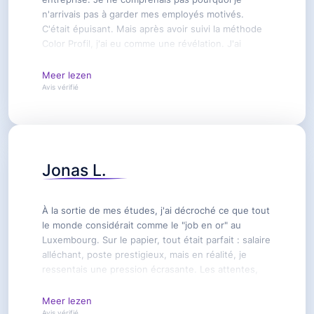
n'arrivais pas à garder mes employés motivés.
C'était épuisant. Mais après avoir suivi la méthode
Color Profil, j'ai eu comme une révélation. J'ai
commencé à voir mes collaborateurs autrement et à
comprendre ce qu'ils valaient vraiment. Aujourd'hui,
Meer lezen
j'ai une équipe soudée et dynamique, et je n'aurais
Avis vérifié
jamais pu y arriver sans Color Profil. Du fond du
cœur, merci.
Jonas L.
À la sortie de mes études, j'ai décroché ce que tout
le monde considérait comme le "job en or" au
Luxembourg. Sur le papier, tout était parfait : salaire
alléchant, poste prestigieux, mais en réalité, je
ressentais une pression écrasante. Les attentes,
les heures interminables et la solitude m'ont plongé
dans un gouffre. J'ai touché le fond, ne
Meer lezen
reconnaissant même plus dans le miroir. C'était plus
Avis vérifié