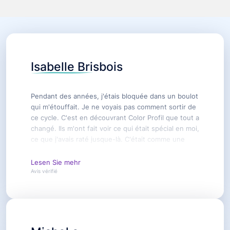
Isabelle Brisbois
Pendant des années, j'étais bloquée dans un boulot
qui m'étouffait. Je ne voyais pas comment sortir de
ce cycle. C'est en découvrant Color Profil que tout a
changé. Ils m'ont fait voir ce qui était spécial en moi,
ce que j'avais raté jusque-là. C'était comme une
bouffée d'air frais ! Aujourd'hui, j'ai un job où je me
sens vivante et reconnue. Un énorme merci à Color
Lesen Sie mehr
Profil pour ce nouveau départ.
Avis vérifié