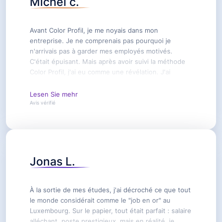
Michel c.
Avant Color Profil, je me noyais dans mon
entreprise. Je ne comprenais pas pourquoi je
n'arrivais pas à garder mes employés motivés.
C'était épuisant. Mais après avoir suivi la méthode
Color Profil, j'ai eu comme une révélation. J'ai
commencé à voir mes collaborateurs autrement et à
comprendre ce qu'ils valaient vraiment. Aujourd'hui,
Lesen Sie mehr
j'ai une équipe soudée et dynamique, et je n'aurais
Avis vérifié
jamais pu y arriver sans Color Profil. Du fond du
cœur, merci.
Jonas L.
À la sortie de mes études, j'ai décroché ce que tout
le monde considérait comme le "job en or" au
Luxembourg. Sur le papier, tout était parfait : salaire
alléchant, poste prestigieux, mais en réalité, je